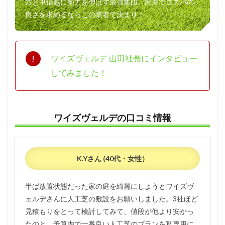
方と甲信越に勢力を伸ばす最強集団。関東でコスパの
8.1
芝人
良さを求めるならこの業者で決まり！
（し
ばん
ち
ゅ）
ワイズヴェルデ 山田社長にインタビュー
の総
合評
してみました！
価
8.2
芝人
（し
ワイズヴェルデの口コミ情報
ばん
ち
ゅ）
の口
コミ
K.Yさん (40代・女性）
情報
9
半ば放置状態だった家の庭を綺麗にしようとワイズヴ
サン
ェルデさんに人工芝の敷設をお願いしました。3社ほど
ガー
デン
見積もりをとって検討してみて、値段が他より安かっ
たのと、予算内で一番良い人工芝のプランを私専用に