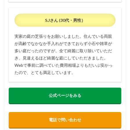
口コミ
情報
11
S.Jさん (30代・男性）
日本
人工
芝計
実家の庭の芝張りをお願いしました。住んでいる両親
画
が高齢でなかなか手入れができておらず小石や雑草が
11.1
多い庭だったのですが、全て綺麗に取り除いていただ
日本人
き、見違えるほど綺麗な庭にしていただきました。
工芝計
Webで事前に調べていた費用相場よりもだいぶ安かっ
画の総
合評価
たので、とても満足しています。
11.2
日本人
工芝計
公式ページをみる
画の口
コミ情
報
12
電話で問い合わせ
ラン
キン