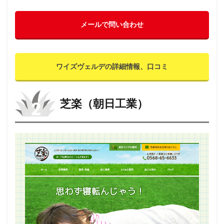
グの
評価
基準
メールで問い合わせ
につ
いて
13
ワイズヴェルデの詳細情報、口コミ
ワイ
ズヴ
ェル
デを1
芝楽（朝日工業）
位に
選ぶ
理由
13.1
自社施
工、徹
底した
無駄の
削減に
よるコ
ストパ
フォー
マンス