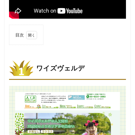
目次
1
2
ワイ
ズヴ
ワイズヴェルデ
ェル
デ
2.1
ワイ
ズヴ
ェル
デの
総合
評価
2.2
ワイ