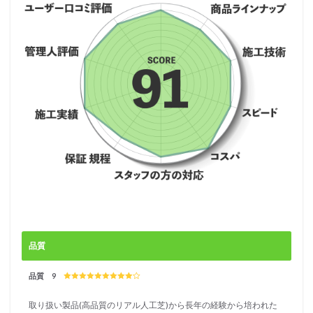
日工
業）
の口
コミ
情報
4
ガー
デン
ズ
papa
（タ
ーフ
ジャ
パ
ン）
4.1
ガー
デン
品質
ズ
papa
品質 9
（タ
ーフ
取り扱い製品(高品質のリアル人工芝)から長年の経験から培われた
ジャ