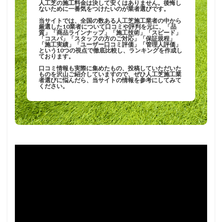
人工芝の施工料金は決して安くはありません。後悔し
ないために一番気をつけたいのが業者選びです。
当サイトでは、全国の数ある人工芝施工業者の中から
厳選した10業者について口コミや評判を元に、「品
質」「商品ラインナップ」「施工技術」「スピード」
「コスパ」「スタッフの方のご対応」「保証規程」
「施工実績」「ユーザー口コミ評価」「管理人評価」
という10つの視点で徹底比較し、ランキングを作成し
ております。
口コミ情報も実際に集めたもの、投稿していただいた
ものを沢山ご紹介していますので、ぜひ人工芝施工業
者選びに悩んだら、当サイトの情報を参考にしてみて
ください。