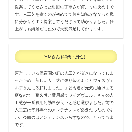
9.1
提案してくださった対応の丁寧さが何よりの決め手で
サン
ガー
す。人工芝を敷くのが初めてで何も知識がなかった私
デン
に分かりやすく提案してくださって助かりました。仕
の総
合評
上がりも綺麗だったので大変満足しております。
価
9.2
サン
ガー
Y.Mさん (40代・男性）
デン
の口
コミ
運営している保育園の庭の人工芝がダメになってしま
情報
ったため、新しい人工芝に張り替えようとワイズヴェ
10
ルデさんに依頼しました。子ども達が元気に駆け回る
芝猿
庭なので、耐久性と費用感でワイズヴェルデさんの人
10.1
工芝が一番費用対効果が良いと感じ選びました。前の
芝猿の
人工芝は毎月専門のメンテナンスが必要だったのです
総合評
価
が、今回のはメンテナンスいらずなので、とっても楽
です。
10.2
芝猿の