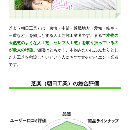
の高さ
13.2
5年間
1,000
芝楽（朝日工業）は、東海・中部・近畿地方（愛知・岐阜・
件の施
工経験
三重など）を拠点とする人工芝施工業者です。まるで
本物の
に基づ
天然芝のような人工芝「セレブ人工芝」を取り扱っているの
く施工
技術
が最大の特徴。
値段はともかく、本物みたいにふんわりとし
た人工芝を敷設したいという人におすすめのハイエンド業者
13.3
です。
高品質
のリア
ル人工
芝(海外
芝楽（朝日工業）の総合評価
生産向
上の実
証済)
14
コラ
ム集
～人
工芝