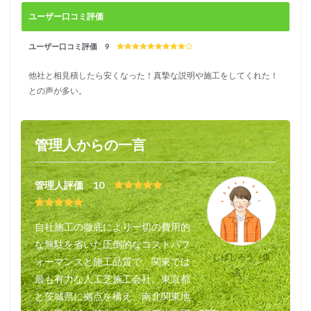
庭園
ユーザー口コミ評価
7.1
たか
ユーザー口コミ評価 9
はし
庭園
他社と相見積したら安くなった！真摯な説明や施工をしてくれた！
の総
との声が多い。
合評
価
7.2
管理人からの一言
たか
はし
庭園
の口
管理人評価 10
コミ
情報
自社施工の徹底により一切の費用的
8
な無駄を省いた圧倒的なコストパフ
芝人
（し
しばじろう（仮
ォーマンスと施工品質で、関東では
ばん
名）
最も有力な人工芝施工会社。東京都
ち
ゅ）
と茨城県に拠点を構え、南北関東地