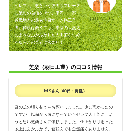
セレブ人工芝という強力なフレーズ
に絶対の自信を持つ、東海・中部・
しばじろう（仮
近畿地方の最も注目すべき施工業
名）
者。値段は高くても、本物の天然芝
のようなふかふかした人工芝を求め
るならこの業者に決まり！
芝楽（朝日工業）の口コミ情報
M.Sさん (40代・男性）
庭の芝の張り替えをお願いしました。少し高かったの
ですが、以前から気になっていたセレブ人工芝にしよ
うと思い芝楽さんに依頼しました。仕上がりは思った
以上にふかふかで、寝転んでも全然痛くありません。