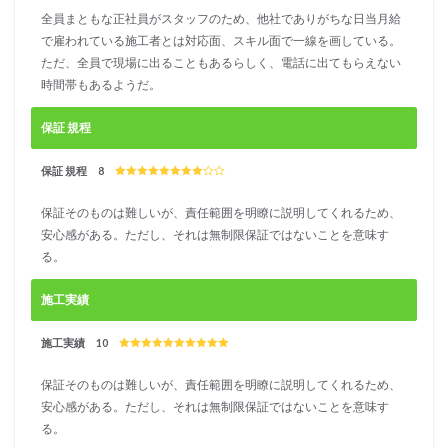
ジャ
全員まともな正社員がスタッフのため、他社でありがちな日当月給
パン
で雇われている施工者とは対応面、スキル面で一線を画している。
6.1
ただ、全員で現場に出ることもあるらしく、電話に出てもらえない
スタ
時間帯もあるようだ。
ーラ
イン
ジャ
保証 規程
パン
の総
保証 規程 8
合評
価
保証そのものは難しいが、責任範囲を明瞭に説明してくれるため、
6.2
安心感がある。ただし、それは無制限保証ではないことを意味す
スタ
る。
ーラ
イン
施工実績
ジャ
パン
の口
施工実績 10
コミ
情報
保証そのものは難しいが、責任範囲を明瞭に説明してくれるため、
7
安心感がある。ただし、それは無制限保証ではないことを意味す
たか
る。
はし