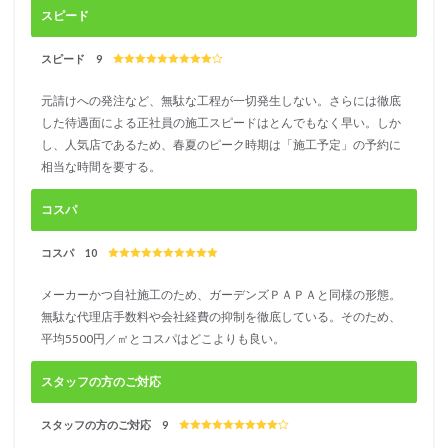
ク
スピード
5.1
フィ
スピード 9
ール
ドマ
元請けへの発注など、無駄な工程が一切発生しない。さらには徹底
ジッ
した待遇面による正社員の施工スピードはとんでもなく早い。しか
クの
し、人気店であるため、春夏のピーク時期は「施工予定」の予約に
総合
評価
相当な時間を要する。
5.2
コスパ
フィ
ール
ドマ
コスパ 10
ジッ
クの
メーカーかつ自社施工のため、ガーデンズＰＡＰＡと同様の形態。
口コ
無駄な代理店手数料や会社経費の抑制を徹底している。そのため、
ミ情
平均5500円／㎡とコスパはどこよりも良い。
報
6
スタッフの方のご対応
スタ
ーラ
スタッフの方のご対応 9
イン