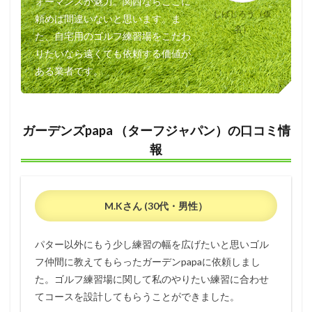
ォーマンスが魅力。関西ならここに
しばじろう（仮
頼めば間違いないと思います。ま
名）
た、自宅用のゴルフ練習場をこだわ
りたいなら遠くても依頼する価値が
ある業者です。
ガーデンズpapa （ターフジャパン）の口コミ情
報
M.Kさん (30代・男性）
パター以外にもう少し練習の幅を広げたいと思いゴル
フ仲間に教えてもらったガーデンpapaに依頼しまし
た。ゴルフ練習場に関して私のやりたい練習に合わせ
てコースを設計してもらうことができました。