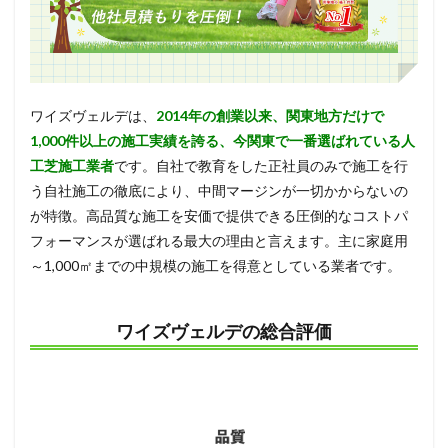
ズヴ
ェル
デの
口コ
ミ情
報
ワイズヴェルデは、
2014年の創業以来、関東地方だけで
3
1,000件以上の施工実績を誇る、今関東で一番選ばれている人
芝楽
工芝施工業者
です。自社で教育をした正社員のみで施工を行
（朝
う自社施工の徹底により、中間マージンが一切かからないの
日工
業）
が特徴。高品質な施工を安価で提供できる圧倒的なコストパ
フォーマンスが選ばれる最大の理由と言えます。主に家庭用
3.1
芝楽
～1,000㎡までの中規模の施工を得意としている業者です。
（朝
日工
業）
ワイズヴェルデの総合評価
の総
合評
価
3.2
芝楽
（朝