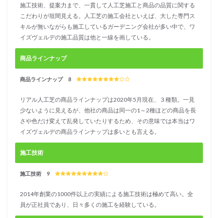
パ
施工技術、提案力まで、一貫して人工芝施工と商品の品質に関する
ン）
こだわりが垣間見える。人工芝の施工会社といえば、大した専門ス
の総
キルが無いながらも施工しているガーデニング会社が多い中で、ワ
合評
イズヴェルデの施工品質は他と一線を画している。
価
4.2
商品ラインナップ
ガー
デン
商品ラインナップ 8
ズ
papa
（タ
リアル人工芝の商品ラインナップは2020年5月現在、３種類。一見
ーフ
少ないように見えるが、他社の商品は同一の1～2種ほどの商品を長
ジャ
さや色だけ変えて乱発していたりするため、その意味では本当はワ
パ
イズヴェルデの商品ラインナップは多いとも言える。
ン）
の口
コミ
施工技術
情報
施工技術 9
5
フィ
2014年創業の1000件以上の実績による施工技術は極めて高い。全
ール
ドマ
員が正社員であり、日々多くの施工を経験している。
ジッ