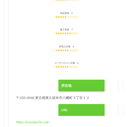
方
3.2
保証規程 5
お庭
全体
を依
施工実績 7
頼し
たい
方
管理人評価 6
4
メリ
ット
ユーザー口コミ評価 6
がな
い
人、
他で
所在地
依頼
した
〒203-0042 東京都東久留米市八幡町３丁目１２
方が
いい
人
URL
4.1
https://senokuchi.net/
使う