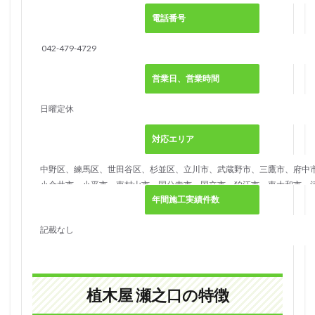
人工
電話番号
芝を
事前
に知
042-479-4729
りた
い人
営業日、営業時間
4.2
施工
日曜定休
エリ
ア外
対応エリア
の人
5
中野区、練馬区、世田谷区、杉並区、立川市、武蔵野市、三鷹市、府中
メモ
小金井市、小平市、東村山市、国分寺市、国立市、狛江市、東大和市、
リー
年間施工実績件数
留米市、西東京市、和光市、朝霞市、新座市、所沢市
ター
フの
記載なし
口コ
ミ・
評判
5.1
植木屋 瀬之口の特徴
良い
評価