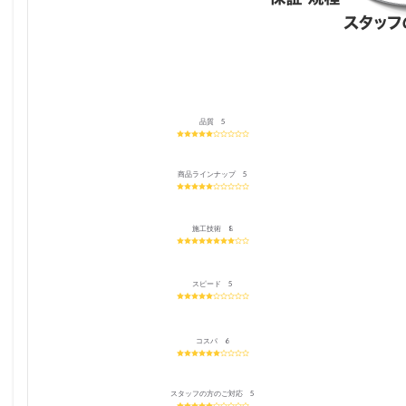
2.3
安心
の枯
れ保
障６
か月
付
品質 5
き！
3
植木
商品ラインナップ 5
屋
瀬之
口を
施工技術 8
お勧
めし
たい
スピード 5
方
3.1
長く
コスパ 6
植木
屋に
頼み
スタッフの方のご対応 5
たい