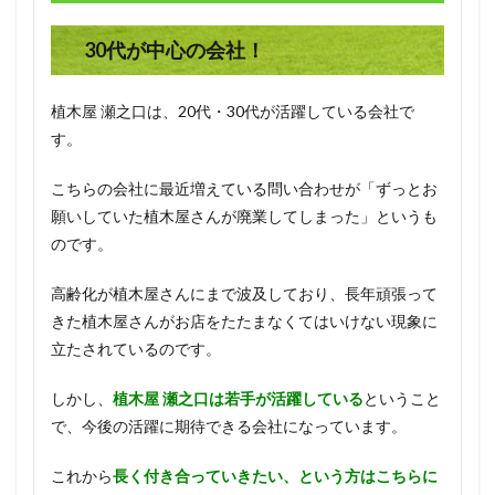
5.2
悪い
30代が中心の会社！
評価
6
植木屋 瀬之口は、20代・30代が活躍している会社で
管理
す。
人コ
メン
ト
こちらの会社に最近増えている問い合わせが「ずっとお
願いしていた植木屋さんが廃業してしまった」というも
のです。
高齢化が植木屋さんにまで波及しており、長年頑張って
きた植木屋さんがお店をたたまなくてはいけない現象に
立たされているのです。
しかし、
植木屋 瀬之口は若手が活躍している
ということ
で、今後の活躍に期待できる会社になっています。
これから
長く付き合っていきたい、という方はこちらに