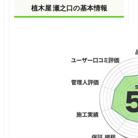
瀬之
植木屋 瀬之口の基本情報
口の
基本
情報
2
植木
屋
瀬之
口の
特徴
2.1
30代
が中
心の
会
社！
2.2
無駄
のな
い料
金設
定！